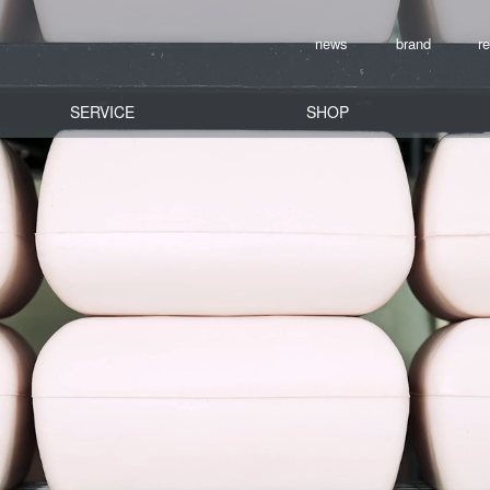
news
brand
re
SERVICE
SHOP