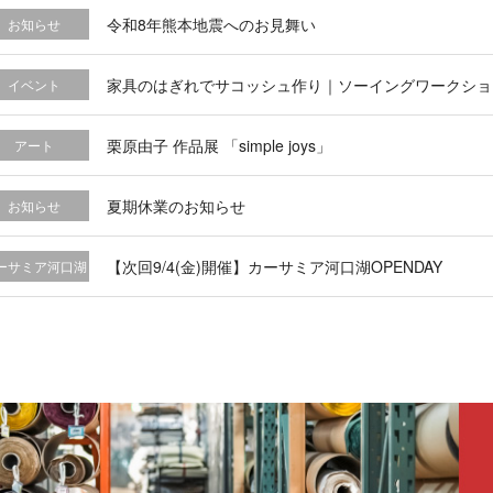
令和8年熊本地震へのお見舞い
お知らせ
家具のはぎれでサコッシュ作り｜ソーイングワークショ
イベント
栗原由子 作品展 「simple joys」
アート
夏期休業のお知らせ
お知らせ
【次回9/4(金)開催】カーサミア河口湖OPENDAY
ーサミア河口湖